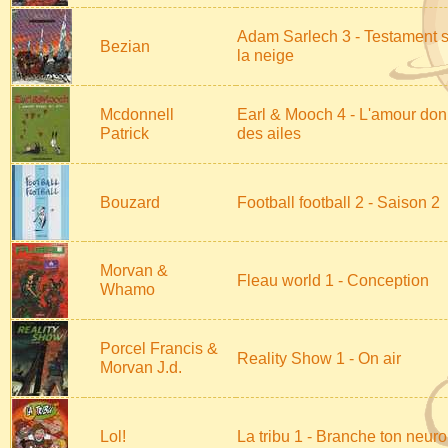
Adam Sarlech 3 - Testament 
Bezian
la neige
Mcdonnell
Earl & Mooch 4 - L'amour do
Patrick
des ailes
Bouzard
Football football 2 - Saison 2
Morvan &
Fleau world 1 - Conception
Whamo
Porcel Francis &
Reality Show 1 - On air
Morvan J.d.
Lol!
La tribu 1 - Branche ton neur