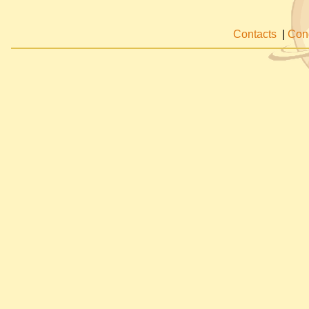
Contacts
|
Cond