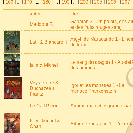
[
160
]
...
[
170
]
...
[
180
]
...
[
190
]
...
[
200
] [
205
] [
206
] [
207
]
auteur
titre
Ganarah 2 - Un palais, des ar
Meddour F.
et des fruits rouges sang
Argyll de Maracande 1 - L'héri
Latil & Biancarelli
du trone
Le sang du dragon 1 - Au-del
Istin & Michel
des brumes
Veys Pierre &
Igor et les monstres 1 - La
Duchazeau
menace Frankenstein
Frantz
Le Gall Pierre
Submerman et le grand cloa
Istin ; Michel &
Arthur Pendragon 1 - L'usurpa
Chani