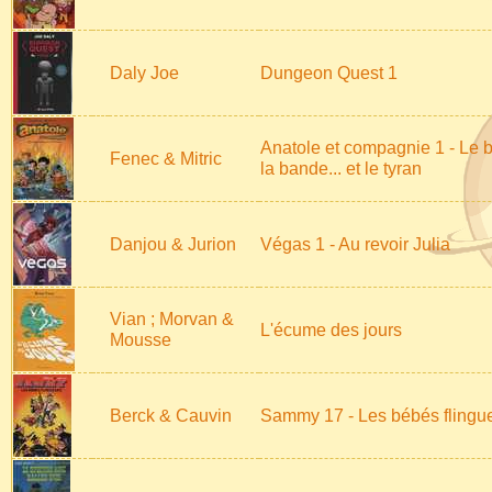
Daly Joe
Dungeon Quest 1
Anatole et compagnie 1 - Le 
Fenec & Mitric
la bande... et le tyran
Danjou & Jurion
Végas 1 - Au revoir Julia
Vian ; Morvan &
L'écume des jours
Mousse
Berck & Cauvin
Sammy 17 - Les bébés flingu