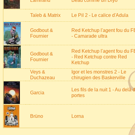
Lamirand
Beau comme un Diyo
Taïeb & Matrix
Le Pil 2 - Le calice d'Adula
Godbout &
Red Ketchup l'agent fou du F
Fournier
- Camarade ultra
Red Ketchup l'agent fou du F
Godbout &
- Red Ketchup contre Red
Fournier
Ketchup
Veys &
Igor et les monstres 2 - Le
Duchazeau
chirugien des Baskerville
Les fils de la nuit 1 - Au delà 
Garcia
portes
Brüno
Lorna