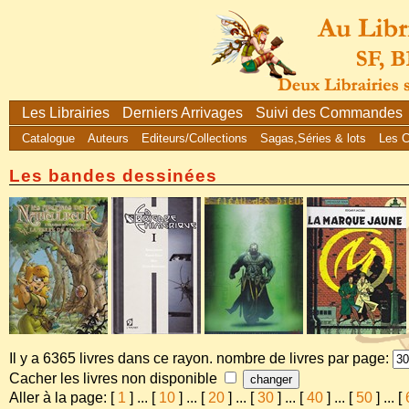
Les Librairies
Derniers Arrivages
Suivi des Commandes
Catalogue
Auteurs
Editeurs/Collections
Sagas,Séries & lots
Les 
Les bandes dessinées
Il y a 6365 livres dans ce rayon. nombre de livres par page:
Cacher les livres non disponible
Aller à la page: [
1
]
...
[
10
]
...
[
20
]
...
[
30
]
...
[
40
]
...
[
50
]
...
[