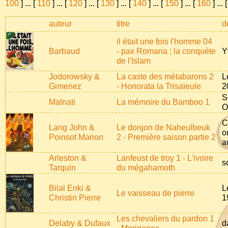
100
]
...
[
110
]
...
[
120
]
...
[
130
]
...
[
140
]
...
[
150
]
...
[
160
]
...
auteur
titre
d
il était une fois l'homme 04
Barbaud
- pax Romana ; la conquète
Y
de l'Islam
Jodorowsky &
La caste des métabarons 2
L
Gimenez
- Honorata la Trisaïeule
2
S
Malnati
La mémoire du Bamboo 1
O
C
Lang John &
Le donjon de Naheulbeuk
o
Poinsot Marion
2 - Première saison partie 2
a
Arleston &
Lanfeust de troy 1 - L'ivoire
s
Tarquin
du mégahamoth
Bilal Enki &
L
Le vaisseau de pierre
Christin Pierre
1
Les chevaliers du pardon 1
Delaby & Dufaux
d