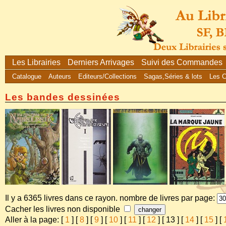
Les Librairies
Derniers Arrivages
Suivi des Commandes
Catalogue
Auteurs
Editeurs/Collections
Sagas,Séries & lots
Les 
Les bandes dessinées
Il y a 6365 livres dans ce rayon. nombre de livres par page:
Cacher les livres non disponible
Aller à la page: [
1
] [
8
] [
9
] [
10
] [
11
] [
12
] [
13
] [
14
] [
15
] [