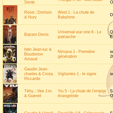
Sente
O
Rossi ; Dorison
West 1 - La chute de
D
& Nury
Babylone
Universal war one 6 - Le
Q
Bajram Denis
patriarche
E
Istin Jean-luc &
Nirvana 1 - Première
s
Boudoiron
génération
2
Arnaud
Gaudin Jean-
charles & Crosa
Vigilantes 1 - le signe
s
Riccardo
Téhy, ; Vee J.m.
Yiu 5 - La chute de l'empire
S
& Guenet
évangeliste
O