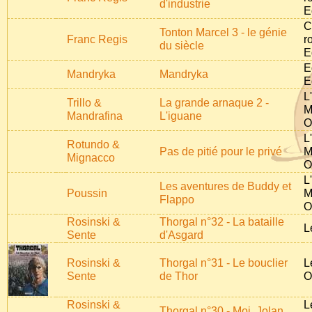
d'industrie
E
C
Tonton Marcel 3 - le génie
Franc Regis
r
du siècle
E
E
Mandryka
Mandryka
E
L
Trillo &
La grande arnaque 2 -
M
Mandrafina
L'iguane
O
L
Rotundo &
Pas de pitié pour le privé
M
Mignacco
O
L
Les aventures de Buddy et
Poussin
M
Flappo
O
Rosinski &
Thorgal n°32 - La bataille
L
Sente
d'Asgard
Rosinski &
Thorgal n°31 - Le bouclier
L
Sente
de Thor
O
Rosinski &
L
Thorgal n°30 - Moi, Jolan