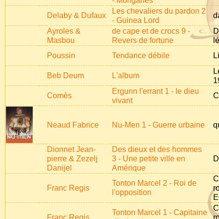
- Moriganes
Les chevaliers du pardon 2
Delaby & Dufaux
d
- Guinea Lord
Ayroles &
de cape et de crocs 9 -
D
Masbou
Revers de fortune
l
Poussin
Tendance débile
L
L
Beb Deum
L'album
1
Ergunn l'errant 1 - le dieu
Comès
C
vivant
Neaud Fabrice
Nu-Men 1 - Guerre urbaine
q
Dionnet Jean-
Des dieux et des hommes
pierre & Zezelj
3 - Une petite ville en
D
Danijel
Amérique
C
Tonton Marcel 2 - Roi de
Franc Regis
r
l'opposition
E
C
Tonton Marcel 1 - Capitaine
Franc Regis
r