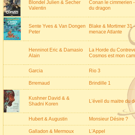
Blondel Julien & Secher
Conan le cimmerien -
Valentin
du dragon
Sente Yves & Van Dongen
Blake & Mortimer 31 
Peter
menace Atlante
Henninot Eric & Damasio
La Horde du Contreve
Alain
Cosmos est mon ca
Garcia
Rio 3
Brremaud
Brindille 1
Kushner David & &
L'éveil du maitre du 
Shadni Koren
Hubert & Augustin
Monsieur Désire ?
Galladon & Mermoux
L'Appel