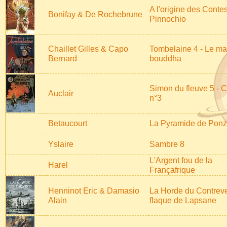
A l'origine des Contes
Bonifay & De Rochebrune
Pinnochio
Chaillet Gilles & Capo
Tombelaine 4 - Le m
Bernard
bouddha
Simon du fleuve 5 - C
Auclair
n°3
Betaucourt
La Pyramide de Ponz
Yslaire
Sambre 8
L'Argent fou de la
Harel
Françafrique
Henninot Eric & Damasio
La Horde du Contreve
Alain
flaque de Lapsane