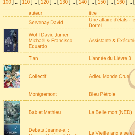
100
]
...
[
110
]
...
[
120
]
...
[
130
]
...
[
140
]
...
[
150
]
...
[
160
]
...
auteur
titre
Une affaire d'états - l
Servenay David
Borrel
Wohl David ;turner
Michaël & Francisco
Assistante & Exécutric
Eduardo
Tian
L'année du Lièvre 3
Collectif
Adieu Monde Cruel
Montgremont
Bleu Pétrole
Bablet Mathieu
La Belle mort (NED)
Debats Jeanne-a. ;
La Vieille anglaise et 