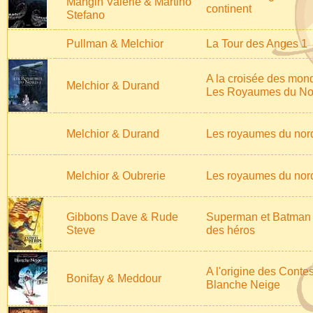
Mangin Valérie & Martino
continent
Stefano
Pullman & Melchior
La Tour des Anges 1
A la croisée des mond
Melchior & Durand
Les Royaumes du No
Melchior & Durand
Les royaumes du nor
Melchior & Oubrerie
Les royaumes du nor
Gibbons Dave & Rude
Superman et Batman -
Steve
des héros
A l'origine des Contes
Bonifay & Meddour
Blanche Neige