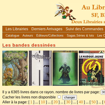
Les Librairies
Derniers Arrivages
Suivi des Commandes
Catalogue
Auteurs
Editeurs/Collections
Sagas,Séries & lots
Les 
Les bandes dessinées
Il y a 6365 livres dans ce rayon. nombre de livres par page:
Cacher les livres non disponible
Aller à la page: [
1
]
...
[
10
]
...
[
20
]
...
[
30
]
...
[
40
]
...
[
50
]
...
[