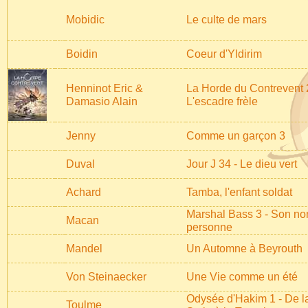
Mobidic
Le culte de mars
Boidin
Coeur d'Yldirim
Henninot Eric &
La Horde du Contrevent 
Damasio Alain
L'escadre frèle
Jenny
Comme un garçon 3
Duval
Jour J 34 - Le dieu vert
Achard
Tamba, l'enfant soldat
Marshal Bass 3 - Son no
Macan
personne
Mandel
Un Automne à Beyrouth
Von Steinaecker
Une Vie comme un été
Odysée d'Hakim 1 - De l
Toulme