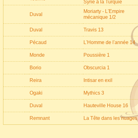
Syrie à la Turquie
Moriarty - L'Empire
Duval
mécanique 1/2
Duval
Travis 13
Pécaud
L'Homme de l'année 14
Monde
Poussière 1
Borio
Obscurcia 1
Reira
Intisar en exil
Ogaki
Mythics 3
Duval
Hauteville House 16
Remnant
La Tête dans les nuages