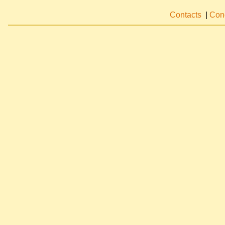
Contacts
|
Cond