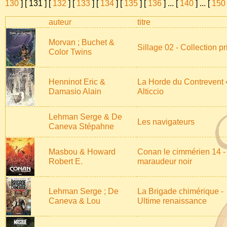
130
] [
131
] [
132
] [
133
] [
134
] [
135
] [
136
]
...
[
140
]
...
[
150
auteur
titre
Morvan ; Buchet &
Sillage 02 - Collection p
Color Twins
Henninot Eric &
La Horde du Contrevent 
Damasio Alain
Alticcio
Lehman Serge & De
Les navigateurs
Caneva Stépahne
Masbou & Howard
Conan le cimmérien 14 -
Robert E.
maraudeur noir
Lehman Serge ; De
La Brigade chimérique -
Caneva & Lou
Ultime renaissance