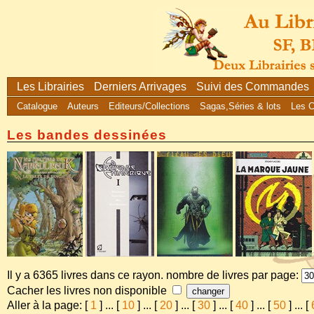
Les Librairies
Derniers Arrivages
Suivi des Commandes
Catalogue
Auteurs
Editeurs/Collections
Sagas,Séries & lots
Les 
Les bandes dessinées
Il y a 6365 livres dans ce rayon. nombre de livres par page:
Cacher les livres non disponible
Aller à la page: [
1
]
...
[
10
]
...
[
20
]
...
[
30
]
...
[
40
]
...
[
50
]
...
[