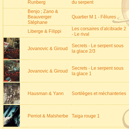
Runberg
du serpent
Benjo ; Zano &
Beauverger
Quartier M 1 - Fêlures
Stéphane
Les corsaires d'alcibiade 2
Liberge & Filippi
- Le rival
Secrets - Le serpent sous
Jovanovic & Giroud
la glace 2/3
Secrets - Le serpent sous
Jovanovic & Giroud
la glace 1
Hausman & Yann
Sortilèges et méchanteries
Perriot & Malsherbe
Taiga rouge 1