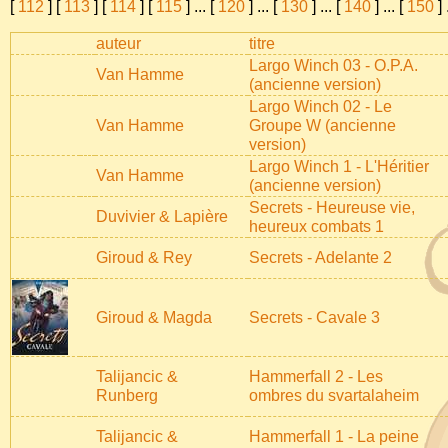
[
112
] [
113
] [
114
] [
115
]
...
[
120
]
...
[
130
]
...
[
140
]
...
[
150
]
auteur
titre
Largo Winch 03 - O.P.A.
Van Hamme
(ancienne version)
Largo Winch 02 - Le
Van Hamme
Groupe W (ancienne
version)
Largo Winch 1 - L'Héritier
Van Hamme
(ancienne version)
Secrets - Heureuse vie,
Duvivier & Lapière
heureux combats 1
Giroud & Rey
Secrets - Adelante 2
Giroud & Magda
Secrets - Cavale 3
Talijancic &
Hammerfall 2 - Les
Runberg
ombres du svartalaheim
Talijancic &
Hammerfall 1 - La peine