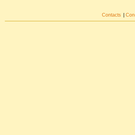
Contacts
|
Cond