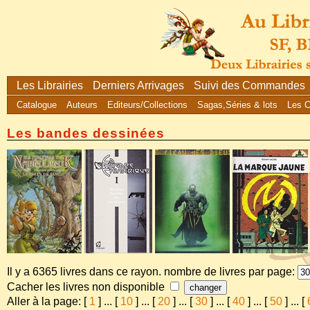
Les Librairies
Derniers Arrivages
Suivi des Commandes
Catalogue
Auteurs
Editeurs/Collections
Sagas,Séries & lots
Les 
Les bandes dessinées
Il y a 6365 livres dans ce rayon. nombre de livres par page:
Cacher les livres non disponible
Aller à la page: [
1
]
...
[
10
]
...
[
20
]
...
[
30
]
...
[
40
]
...
[
50
]
...
[