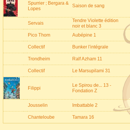
Spurrier ; Bergara &
Saison de sang
Lopes
Tendre Violette édition
Servais
noir et blanc 3
Pico Thom
Aubépine 1
Collectif
Bunker l'intégrale
Trondheim
Ralf Azham 11
Collectif
Le Marsupilami 31
Le Spirou de... 13 -
Filippi
Fondation Z
Jousselin
Imbattable 2
Chanteloube
Tamara 16