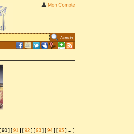
Mon Compte
Avancée
[
90
] [
91
] [
92
] [
93
] [
94
] [
95
]
...
[