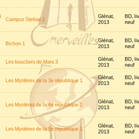
i
Glénat,
BD, li
Campus Stellae 2
2013
neuf
Glénat,
BD, li
Bichon 1
2013
neuf
Glénat,
BD, li
Les boucliers de Mars 3
2013
neuf
Glénat,
BD, li
Les Mystères de la 3e république 1
2013
neuf
Glénat,
BD, li
Les Mystères de la 4e république 1
2013
neuf
Glénat,
BD, li
Les Mystères de la 5e république 1
2013
neuf