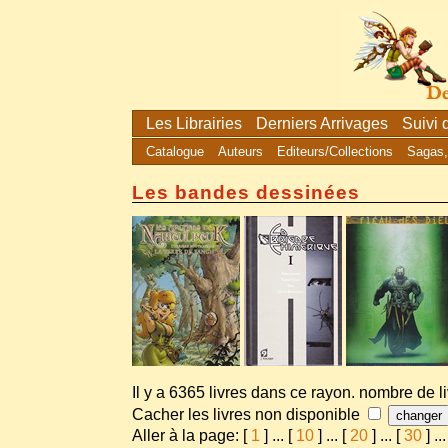
Les Librairies
Derniers Arrivages
Suivi
Catalogue
Auteurs
Editeurs/Collections
Sagas,
Les bandes dessinées
Il y a 6365 livres dans ce rayon. nombre de l
Cacher les livres non disponible
Aller à la page: [
1
]
...
[
10
]
...
[
20
]
...
[
30
]
...