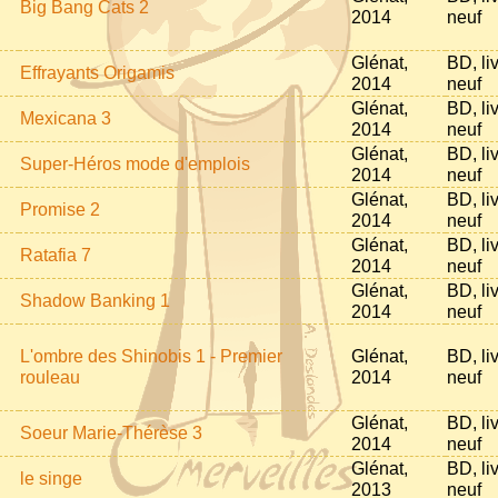
Big Bang Cats 2
2014
neuf
Glénat,
BD, li
Effrayants Origamis
2014
neuf
Glénat,
BD, li
Mexicana 3
2014
neuf
Glénat,
BD, li
Super-Héros mode d'emplois
2014
neuf
Glénat,
BD, li
Promise 2
2014
neuf
Glénat,
BD, li
Ratafia 7
2014
neuf
Glénat,
BD, li
Shadow Banking 1
2014
neuf
L'ombre des Shinobis 1 - Premier
Glénat,
BD, li
rouleau
2014
neuf
Glénat,
BD, li
Soeur Marie-Thérèse 3
2014
neuf
Glénat,
BD, li
le singe
2013
neuf