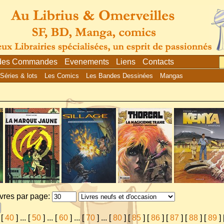
 des Commandes
Evenements
Liens
Contacts
Séries & lots
Les Comics
Les Bandes Dessinées
Mangas
ivres par page:
[
40
]
...
[
50
]
...
[
60
]
...
[
70
]
...
[
80
] [
85
] [
86
] [
87
] [
88
] [
89
] 