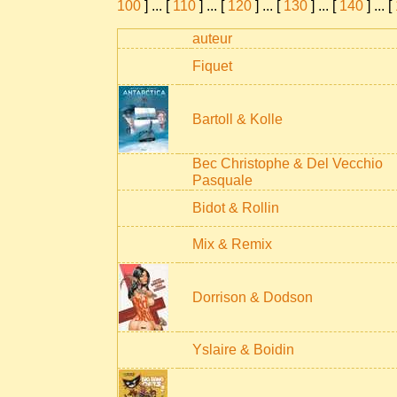
100
]
...
[
110
]
...
[
120
]
...
[
130
]
...
[
140
]
...
[
auteur
Fiquet
Bartoll & Kolle
Bec Christophe & Del Vecchio
Pasquale
Bidot & Rollin
Mix & Remix
Dorrison & Dodson
Yslaire & Boidin