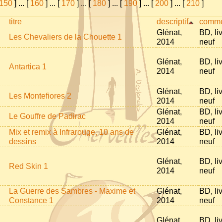
150
]
...
[
160
]
...
[
170
]
...
[
180
]
...
[
190
]
...
[
200
]
...
[
210
]
titre
descriptif
comme
Glénat,
BD, li
Les Chevaliers de la Chouette 1
2014
neuf
Glénat,
BD, li
Antartica 1
2014
neuf
Glénat,
BD, li
Les Montefiores 2
2014
neuf
Glénat,
BD, li
Le Gouffre de Padirac
2014
neuf
Mix et remix à Infrarouge, 10 ans de
Glénat,
BD, li
dessins
2014
neuf
Glénat,
BD, li
Red Skin 1
2014
neuf
La Guerre des Sambres - Maxime et
Glénat,
BD, li
Constance 1
2014
neuf
Glénat,
BD, li