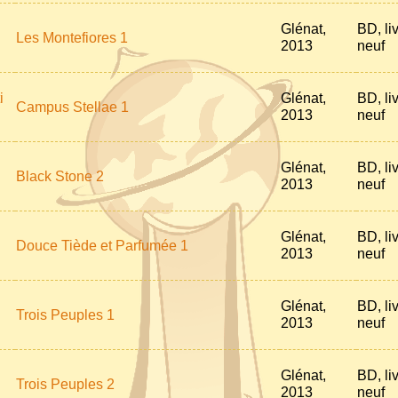
Glénat,
BD, li
Les Montefiores 1
2013
neuf
i
Glénat,
BD, li
Campus Stellae 1
2013
neuf
Glénat,
BD, li
Black Stone 2
2013
neuf
Glénat,
BD, li
Douce Tiède et Parfumée 1
2013
neuf
Glénat,
BD, li
Trois Peuples 1
2013
neuf
Glénat,
BD, li
Trois Peuples 2
2013
neuf