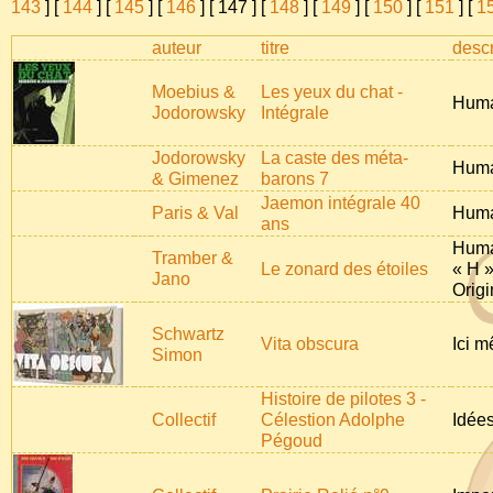
143
] [
144
] [
145
] [
146
] [
147
] [
148
] [
149
] [
150
] [
151
] [
1
auteur
titre
descr
Moebius &
Les yeux du chat -
Huma
Jodorowsky
Intégrale
Jodorowsky
La caste des méta-
Huma
& Gimenez
barons 7
Jaemon intégrale 40
Paris & Val
Huma
ans
Huma
Tramber &
Le zonard des étoiles
« H 
Jano
Origi
Schwartz
Vita obscura
Ici 
Simon
Histoire de pilotes 3 -
Collectif
Célestion Adolphe
Idée
Pégoud