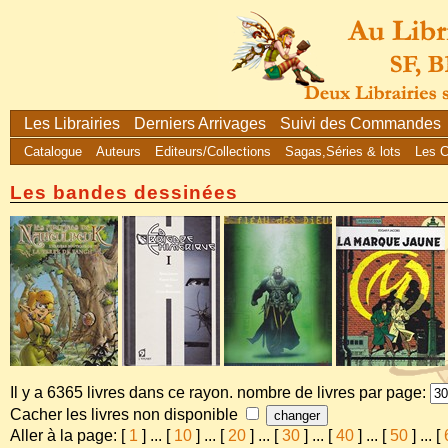
Les Librairies
Derniers Arrivages
Suivi des Commandes
Catalogue
Auteurs
Editeurs/Collections
Sagas,Séries & lots
Les 
Les bandes dessinées
Il y a 6365 livres dans ce rayon. nombre de livres par page:
Cacher les livres non disponible
Aller à la page: [
1
]
...
[
10
]
...
[
20
]
...
[
30
]
...
[
40
]
...
[
50
]
...
[