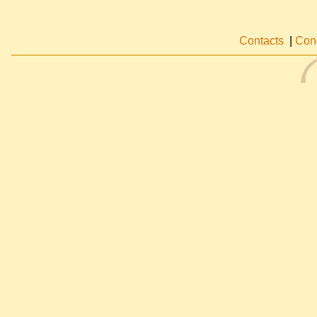
Contacts
|
Cond