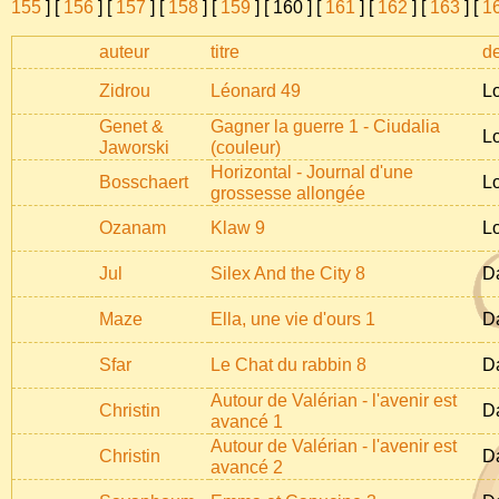
155
] [
156
] [
157
] [
158
] [
159
] [
160
] [
161
] [
162
] [
163
] [
1
auteur
titre
de
Zidrou
Léonard 49
L
Genet &
Gagner la guerre 1 - Ciudalia
L
Jaworski
(couleur)
Horizontal - Journal d'une
Bosschaert
L
grossesse allongée
Ozanam
Klaw 9
L
Jul
Silex And the City 8
D
Maze
Ella, une vie d'ours 1
D
Sfar
Le Chat du rabbin 8
D
Autour de Valérian - l'avenir est
Christin
D
avancé 1
Autour de Valérian - l'avenir est
Christin
D
avancé 2