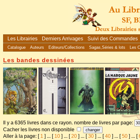
Les Librairies
Derniers Arrivages
Suivi des Commandes
Catalogue
Auteurs
Editeurs/Collections
Sagas,Séries & lots
Les 
Les bandes dessinées
Il y a 6365 livres dans ce rayon. nombre de livres par page:
Cacher les livres non disponible
Aller à la page: [
1
]
...
[
10
]
...
[
20
]
...
[
30
]
...
[
40
]
...
[
50
]
...
[