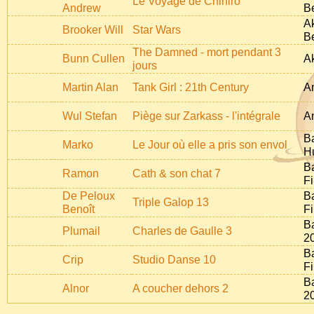
Le Voyage de Chihiro
Andrew
B
Ak
Brooker Will
Star Wars
B
The Damned - mort pendant 3
Bunn Cullen
Ak
jours
Martin Alan
Tank Girl : 21th Century
A
Wul Stefan
Piège sur Zarkass - l'intégrale
A
B
Marko
Le Jour où elle a pris son envol
H
B
Ramon
Cath & son chat 7
Fi
De Peloux
B
Triple Galop 13
Benoît
Fi
B
Plumail
Charles de Gaulle 3
2
B
Crip
Studio Danse 10
Fi
B
Alnor
A coucher dehors 2
2