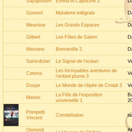
Sayaphoum
Emma et Capucine 3
D
Gomont
Malaterre intégrale
D
Meurisse
Les Grands Espaces
D
Gilbert
Les Filles de Salem
D
Marvano
Bonneville 2
D
Saint-dizier
Le Signal de l'océan
Ve
Les Incroyables aventures de
Corona
Ve
l'enfant plume 3
Douye
Le Monde de l'épée de Cristal 3
Ve
La Fille de l'exposition
B
Manini
universelle 1
2
Pompetti
Constellation
t
Vincent
Osmond
Ak