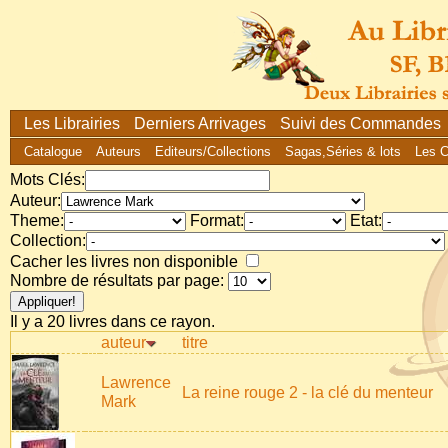
Les Librairies
Derniers Arrivages
Suivi des Commandes
Catalogue
Auteurs
Editeurs/Collections
Sagas,Séries & lots
Les 
Mots Clés:
Auteur:
Theme:
Format:
Etat:
Collection:
Cacher les livres non disponible
Nombre de résultats par page:
Il y a 20 livres dans ce rayon.
auteur
titre
Lawrence
La reine rouge 2 - la clé du menteur
Mark