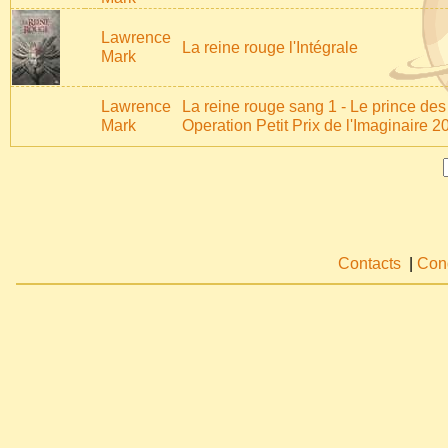
Lawrence
La reine rouge l'Intégrale
Mark
Lawrence
La reine rouge sang 1 - Le prince des 
Mark
Operation Petit Prix de l'Imaginaire 2
Contacts
|
Cond