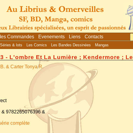
 des Commandes
Evenements
Liens
Contacts
Séries & lots
Les Comics
Les Bandes Dessinées
Mangas
& 3 - L'ombre Et La Lumière ; Kendermore ; L
. & Carter Tonya R.
rect
 & 9782265076396 &
série complète