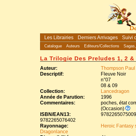
Les Librairies
Derniers Arrivages
Suivi
Catalogue
Auteurs
Editeurs/Collections
Sagas,
La Trilogie Des Preludes 1, 2 
Auteur:
Thompson Paul B
Descriptif:
Fleuve Noir
n°07
08 & 09
Collection:
Lancedragon
Année de Parution:
1996
Commentaires:
poches, état cor
(Occasion)
ISBN/EAN13:
9782265075009
9782265076402
Rayonnage:
Heroic Fantasy 
Dragonlance