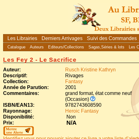
Les Librairies
Derniers Arrivages
Suivi des Commandes
Catalogue
Auteurs
Editeurs/Collections
Sagas,Séries & lots
Les 
Les Fey 2 - Le Sacrifice
Auteur:
Rusch Kristine Kathryn
Descriptif:
Rivages
Collection:
Fantasy
Année de Parution:
2001
Commentaires:
grand format, état comme neuf
(Occasion)
ISBN/EAN13:
9782743608590
Rayonnage:
Heroic Fantasy
Disponibilité:
Non
N/A
Prix:
Identifiez vous pour pouvoir ajouter ce livre a votre liste d'aler