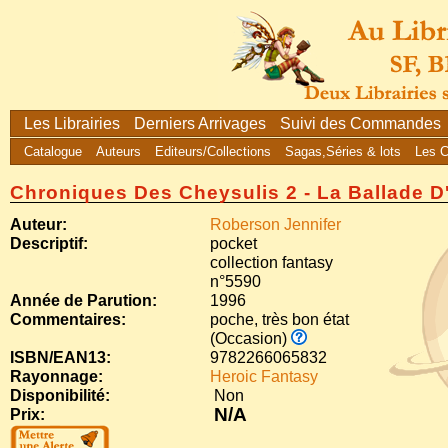
Les Librairies
Derniers Arrivages
Suivi des Commandes
Catalogue
Auteurs
Editeurs/Collections
Sagas,Séries & lots
Les 
Chroniques Des Cheysulis 2 - La Ballade 
Auteur:
Roberson Jennifer
Descriptif:
pocket
collection fantasy
n°5590
Année de Parution:
1996
Commentaires:
poche, très bon état
(Occasion)
ISBN/EAN13:
9782266065832
Rayonnage:
Heroic Fantasy
Disponibilité:
Non
N/A
Prix: