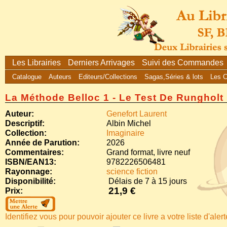
Les Librairies
Derniers Arrivages
Suivi des Commandes
Catalogue
Auteurs
Editeurs/Collections
Sagas,Séries & lots
Les 
La Méthode Belloc 1 - Le Test De Rungholt
Auteur:
Genefort Laurent
Descriptif:
Albin Michel
Collection:
Imaginaire
Année de Parution:
2026
Commentaires:
Grand format, livre neuf
ISBN/EAN13:
9782226506481
Rayonnage:
science fiction
Disponibilité:
Délais de 7 à 15 jours
21,9 €
Prix:
Identifiez vous pour pouvoir ajouter ce livre a votre liste d'aler