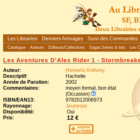
Les Librairies
Derniers Arrivages
Suivi des Commandes
Catalogue
Auteurs
Editeurs/Collections
Sagas,Séries & lots
Les 
Les Aventures D'Alex Rider 1 - Stormbreak
Auteur:
Horowitz Anthony
Descriptif:
Hachette
Année de Parution:
2002
Commentaires:
moyen format, bon état
(Occasion)
ISBN/EAN13:
9782012006973
Rayonnage:
Jeunesse
Disponibilité:
Oui
12 €
Prix: