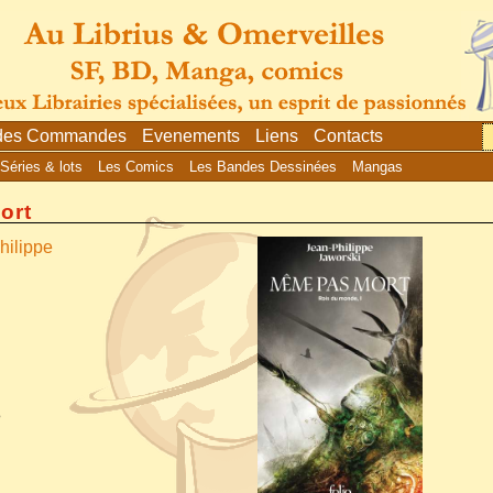
 des Commandes
Evenements
Liens
Contacts
Séries & lots
Les Comics
Les Bandes Dessinées
Mangas
ort
hilippe
8