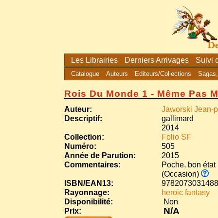
Les Librairies
Derniers Arrivages
Suivi
Catalogue
Auteurs
Editeurs/Collections
Sagas,
Rois Du Monde 1 - Même Pas M
Auteur:
Jaworski Jean-p
Descriptif:
gallimard
2014
Collection:
Folio SF
Numéro:
505
Année de Parution:
2015
Commentaires:
Poche, bon état
(Occasion)
ISBN/EAN13:
978207303148
Rayonnage:
heroic fantasy
Disponibilité:
Non
N/A
Prix: