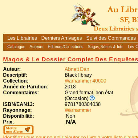
Les Librairies
Derniers Arrivages
Suivi des Commandes
Catalogue
Auteurs
Editeurs/Collections
Sagas,Séries & lots
Les 
Magos & Le Dossier Complet Des Enquête
Auteur:
Abnett Dan
Descriptif:
Black library
Collection:
Warhammer 40000
Année de Parution:
2018
Commentaires:
Grand format, bon état
(Occasion)
ISBN/EAN13:
9781780304038
Rayonnage:
Warhammer
Disponibilité:
Non
N/A
Prix:
Identifiez vous pour pouvoir ajouter ce livre a votre liste d'aler