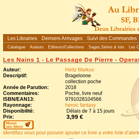
Les Librairies
Derniers Arrivages
Suivi des Commandes
Catalogue
Auteurs
Editeurs/Collections
Sagas,Séries & lots
Les 
Les Nains 1 - Le Passage De Pierre - Operat
Auteur:
Heitz Markus
Descriptif:
Bragelonne
collection poche
Année de Parution:
2018
Commentaires:
Poche, livre neuf
ISBN/EAN13:
9791028104566
Rayonnage:
heroic fantasy
Disponibilité:
Délais de 7 à 15 jours
3,99 €
Prix:
Identifiez vous pour pouvoir ajouter ce livre a votre liste d'aler