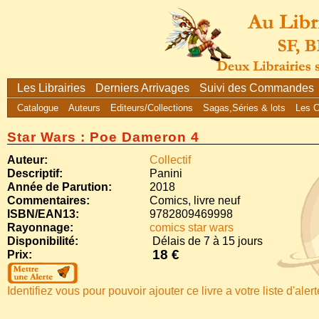
Les Librairies
Derniers Arrivages
Suivi des Commandes
Catalogue
Auteurs
Editeurs/Collections
Sagas,Séries & lots
Les 
Star Wars : Poe Dameron 4
Auteur:
Collectif
Descriptif:
Panini
Année de Parution:
2018
Commentaires:
Comics, livre neuf
ISBN/EAN13:
9782809469998
Rayonnage:
comics star wars
Disponibilité:
Délais de 7 à 15 jours
18 €
Prix:
Identifiez vous pour pouvoir ajouter ce livre a votre liste d'aler