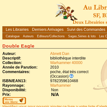
Les Librairies
Derniers Arrivages
Suivi des Commandes
Catalogue
Auteurs
Editeurs/Collections
Sagas,Séries & lots
Les 
Double Eagle
Auteur:
Abnett Dan
Descriptif:
bibliothèque interdite
Collection:
Warhammer 40000
Année de Parution:
2010
Commentaires:
poche, état très correct
(Occasion)
ISBN/EAN13:
9782359610468
Rayonnage:
Warhammer
Disponibilité:
Non
N/A
Prix:
Identifiez vous pour pouvoir ajouter ce livre a votre liste d'aler