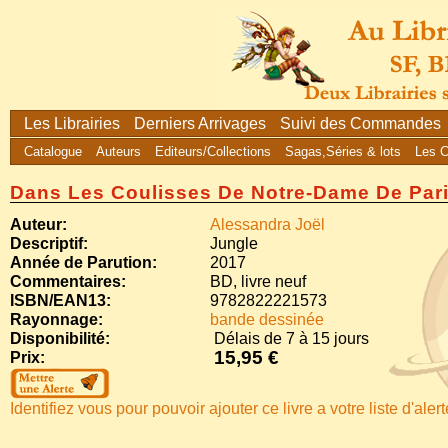
Les Librairies
Derniers Arrivages
Suivi des Commandes
Catalogue
Auteurs
Editeurs/Collections
Sagas,Séries & lots
Les 
Dans Les Coulisses De Notre-Dame De Par
Auteur:
Alessandra Joël
Descriptif:
Jungle
Année de Parution:
2017
Commentaires:
BD, livre neuf
ISBN/EAN13:
9782822221573
Rayonnage:
bande dessinée
Disponibilité:
Délais de 7 à 15 jours
15,95 €
Prix:
Identifiez vous pour pouvoir ajouter ce livre a votre liste d'aler