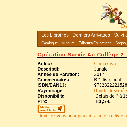
Les Librairies
Derniers Arrivages
Suivi
Catalogue
Auteurs
Editeurs/Collections
Sagas,
Opération Survie Au Collège 2
Auteur:
Chmakova
Descriptif:
Jungle
Année de Parution:
2017
Commentaires:
BD, livre neuf
ISBN/EAN13:
978282222152
Rayonnage:
Bande dessinée
Disponibilité:
Délais de 7 à 15
13,5 €
Prix:
Identifiez vous pour pouvoir ajouter ce livre a 