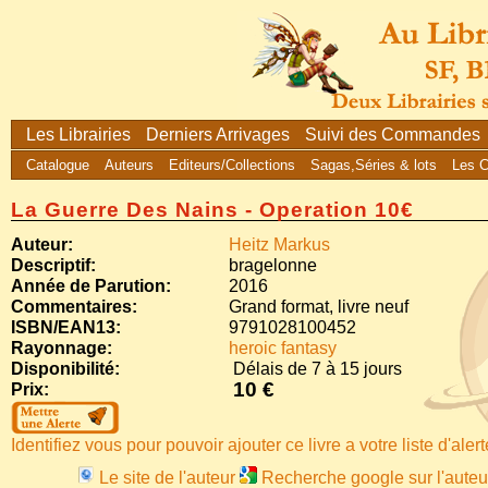
Les Librairies
Derniers Arrivages
Suivi des Commandes
Catalogue
Auteurs
Editeurs/Collections
Sagas,Séries & lots
Les 
La Guerre Des Nains - Operation 10€
Auteur:
Heitz Markus
Descriptif:
bragelonne
Année de Parution:
2016
Commentaires:
Grand format, livre neuf
ISBN/EAN13:
9791028100452
Rayonnage:
heroic fantasy
Disponibilité:
Délais de 7 à 15 jours
10 €
Prix:
Identifiez vous pour pouvoir ajouter ce livre a votre liste d'aler
Le site de l'auteur
Recherche google sur l'auteu