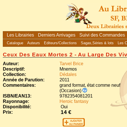
Les Librairies
Derniers Arrivages
Suivi des Commandes
Catalogue
Auteurs
Editeurs/Collections
Sagas,Séries & lots
Les 
Ceux Des Eaux Mortes 2 - Au Large Des Vi
Auteur:
Tarvel Brice
Descriptif:
Mnemos
Collection:
Dédales
Année de Parution:
2011
Commentaires:
grand format, état comme neuf
(Occasion)
ISBN/EAN13:
9782354081201
Rayonnage:
Heroic fantasy
Disponibilité:
Oui
14 €
Prix: