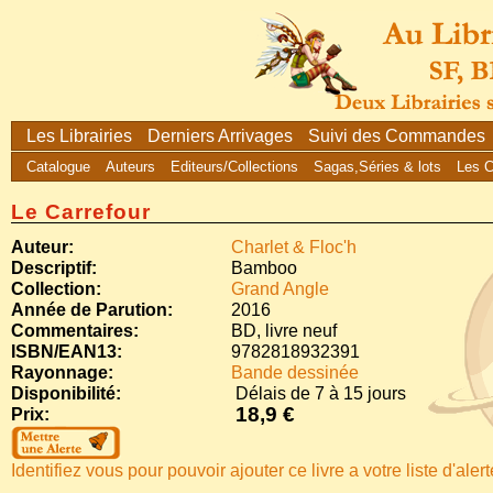
Les Librairies
Derniers Arrivages
Suivi des Commandes
Catalogue
Auteurs
Editeurs/Collections
Sagas,Séries & lots
Les 
Le Carrefour
Auteur:
Charlet & Floc'h
Descriptif:
Bamboo
Collection:
Grand Angle
Année de Parution:
2016
Commentaires:
BD, livre neuf
ISBN/EAN13:
9782818932391
Rayonnage:
Bande dessinée
Disponibilité:
Délais de 7 à 15 jours
18,9 €
Prix:
Identifiez vous pour pouvoir ajouter ce livre a votre liste d'aler