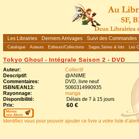
Les Librairies
Derniers Arrivages
Suivi des Commandes
Catalogue
Auteurs
Editeurs/Collections
Sagas,Séries & lots
Les 
Tokyo Ghoul - Intégrale Saison 2 - DVD
Auteur:
Collectif
Descriptif:
@ANIME
Commentaires:
DVD, livre neuf
ISBN/EAN13:
5060314990935
Rayonnage:
manga
Disponibilité:
Délais de 7 à 15 jours
60 €
Prix:
Identifiez vous pour pouvoir ajouter ce livre a votre liste d'aler