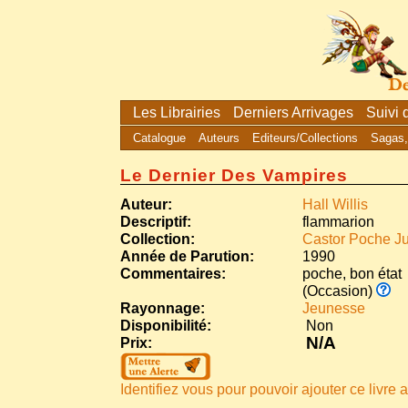
Les Librairies
Derniers Arrivages
Suivi
Catalogue
Auteurs
Editeurs/Collections
Sagas,
Le Dernier Des Vampires
Auteur:
Hall Willis
Descriptif:
flammarion
Collection:
Castor Poche Ju
Année de Parution:
1990
Commentaires:
poche, bon état
(Occasion)
Rayonnage:
Jeunesse
Disponibilité:
Non
N/A
Prix:
Identifiez vous pour pouvoir ajouter ce livre a 