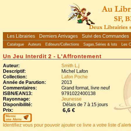
Les Librairies
Derniers Arrivages
Suivi des Commandes
Catalogue
Auteurs
Editeurs/Collections
Sagas,Séries & lots
Les 
Un Jeu Interdit 2 - L'Affrontement
Auteur:
Smith L.j
Descriptif:
Michel Lafon
Collection:
Lafon Poche
Année de Parution:
2013
Commentaires:
Grand format, livre neuf
ISBN/EAN13:
9791022400138
Rayonnage:
Jeunesse
Disponibilité:
Délais de 7 à 15 jours
6,6 €
Prix:
Identifiez vous pour pouvoir ajouter ce livre a votre liste d'aler