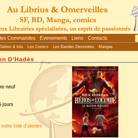
 des Commandes
Evenements
Liens
Contacts
Séries & lots
Les Comics
Les Bandes Dessinées
Mangas
son D'Hadès
vre neuf
4
 jours
votre liste d'alertes