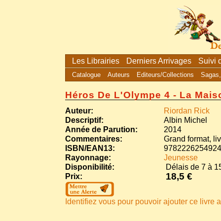
Les Librairies
Derniers Arrivages
Suivi
Catalogue
Auteurs
Editeurs/Collections
Sagas,
Héros De L'Olympe 4 - La Mai
Auteur:
Riordan Rick
Descriptif:
Albin Michel
Année de Parution:
2014
Commentaires:
Grand format, li
ISBN/EAN13:
978222625492
Rayonnage:
Jeunesse
Disponibilité:
Délais de 7 à 15
18,5 €
Prix:
Identifiez vous pour pouvoir ajouter ce livre a 