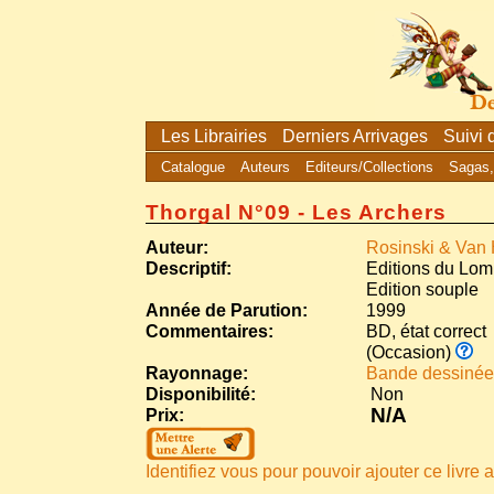
Les Librairies
Derniers Arrivages
Suivi
Catalogue
Auteurs
Editeurs/Collections
Sagas,
Thorgal N°09 - Les Archers
Auteur:
Rosinski & Va
Descriptif:
Editions du Lo
Edition souple
Année de Parution:
1999
Commentaires:
BD, état correct
(Occasion)
Rayonnage:
Bande dessinée
Disponibilité:
Non
N/A
Prix:
Identifiez vous pour pouvoir ajouter ce livre a 