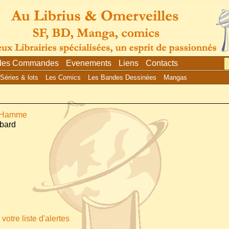
 des Commandes
Evenements
Liens
Contacts
Séries & lots
Les Comics
Les Bandes Dessinées
Mangas
n Hamme
mbard
votre liste d'alertes