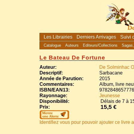
Les Librairies
Derniers Arrivages
Suivi
Catalogue
Auteurs
Editeurs/Collections
Sagas,
Le Bateau De Fortune
Auteur:
De Solminhac Ol
Descriptif:
Sarbacane
Année de Parution:
2015
Commentaires:
Album, livre neu
ISBN/EAN13:
978284865777
Rayonnage:
Jeunesse
Disponibilité:
Délais de 7 à 15
15,5 €
Prix:
Identifiez vous pour pouvoir ajouter ce livre a 