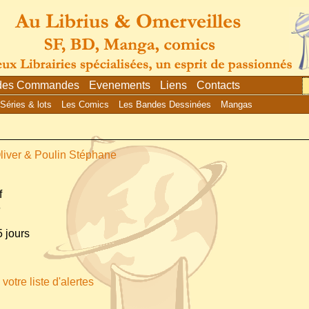
 des Commandes
Evenements
Liens
Contacts
Séries & lots
Les Comics
Les Bandes Dessinées
Mangas
iver & Poulin Stéphane
f
6
 jours
votre liste d'alertes