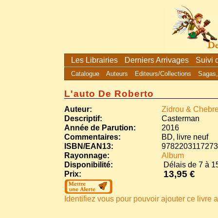
Les Librairies
Derniers Arrivages
Suivi
Catalogue
Auteurs
Editeurs/Collections
Sagas,
L'auto De Roberto
Auteur:
Zidrou & Chebre
Descriptif:
Casterman
Année de Parution:
2016
Commentaires:
BD, livre neuf
ISBN/EAN13:
9782203117273
Rayonnage:
Album
Disponibilité:
Délais de 7 à 15
13,95 €
Prix:
Identifiez vous pour pouvoir ajouter ce livre a 