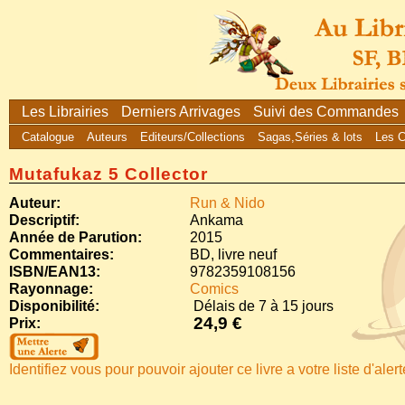
Les Librairies
Derniers Arrivages
Suivi des Commandes
Catalogue
Auteurs
Editeurs/Collections
Sagas,Séries & lots
Les 
Mutafukaz 5 Collector
Auteur:
Run & Nido
Descriptif:
Ankama
Année de Parution:
2015
Commentaires:
BD, livre neuf
ISBN/EAN13:
9782359108156
Rayonnage:
Comics
Disponibilité:
Délais de 7 à 15 jours
24,9 €
Prix:
Identifiez vous pour pouvoir ajouter ce livre a votre liste d'aler