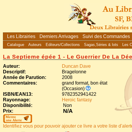
Les Librairies
Derniers Arrivages
Suivi des Commandes
Catalogue
Auteurs
Editeurs/Collections
Sagas,Séries & lots
Les 
La Septieme épée 1 - Le Guerrier De La Dé
Auteur:
Duncan Dave
Descriptif:
Bragelonne
Année de Parution:
2008
Commentaires:
grand format, bon état
(Occasion)
ISBN/EAN13:
9782352941422
Rayonnage:
Heroic fantasy
Disponibilité:
Non
N/A
Prix:
Identifiez vous pour pouvoir ajouter ce livre a votre liste d'aler