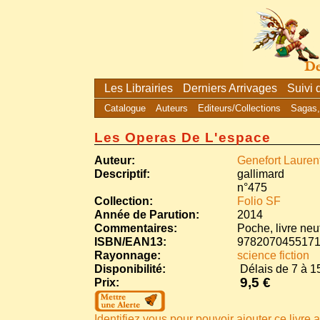
Les Librairies
Derniers Arrivages
Suivi
Catalogue
Auteurs
Editeurs/Collections
Sagas,
Les Operas De L'espace
Auteur:
Genefort Lauren
Descriptif:
gallimard
n°475
Collection:
Folio SF
Année de Parution:
2014
Commentaires:
Poche, livre neu
ISBN/EAN13:
978207045517
Rayonnage:
science fiction
Disponibilité:
Délais de 7 à 15
9,5 €
Prix:
Identifiez vous pour pouvoir ajouter ce livre a 