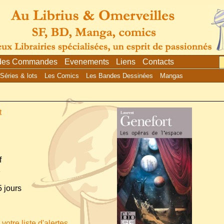
 des Commandes
Evenements
Liens
Contacts
Séries & lots
Les Comics
Les Bandes Dessinées
Mangas
t
f
1
 jours
votre liste d'alertes