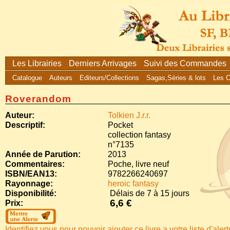
Les Librairies
Derniers Arrivages
Suivi des Commandes
Catalogue
Auteurs
Editeurs/Collections
Sagas,Séries & lots
Les 
Roverandom
Auteur:
Tolkien J.r.r.
Descriptif:
Pocket
collection fantasy
n°7135
Année de Parution:
2013
Commentaires:
Poche, livre neuf
ISBN/EAN13:
9782266240697
Rayonnage:
heroic fantasy
Disponibilité:
Délais de 7 à 15 jours
6,6 €
Prix:
Identifiez vous pour pouvoir ajouter ce livre a votre liste d'aler