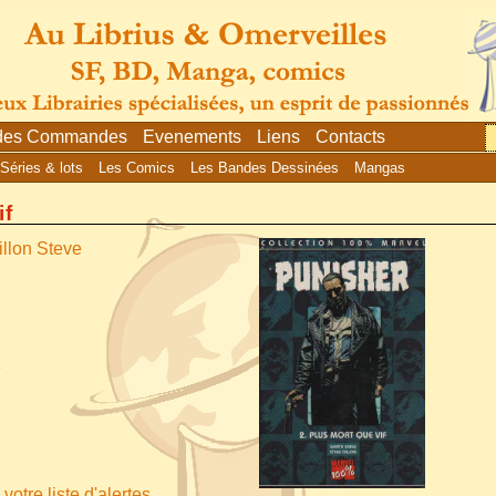
 des Commandes
Evenements
Liens
Contacts
Séries & lots
Les Comics
Les Bandes Dessinées
Mangas
if
illon Steve
7
votre liste d'alertes