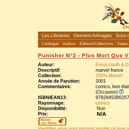
Les Librairies
Derniers Arrivages
Suivi
Catalogue
Auteurs
Editeurs/Collections
Sagas,
Punisher N°2 - Plus Mort Que V
Auteur:
Ennis Garth & D
Descriptif:
marvel france
Collection:
100% Marvel
Année de Parution:
2001
Commentaires:
comics, bon état
(Occasion)
ISBN/EAN13:
978284538025
Rayonnage:
comics
Disponibilité:
Non
N/A
Prix:
Identifiez vous pour pouvoir ajouter ce livre a 