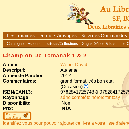
Les Librairies
Derniers Arrivages
Suivi des Commandes
Catalogue
Auteurs
Editeurs/Collections
Sagas,Séries & lots
Les 
Champion De Tomanak 1 & 2
Auteur:
Weber David
Descriptif:
Atalante
Année de Parution:
2012
Commentaires:
grand format, très bon état
(Occasion)
ISBN/EAN13:
9782841725748 & 97828417257
Rayonnage:
série complète héroic fantasy
Disponibilité:
Non
N/A
Prix:
Identifiez vous pour pouvoir ajouter ce livre a votre liste d'aler