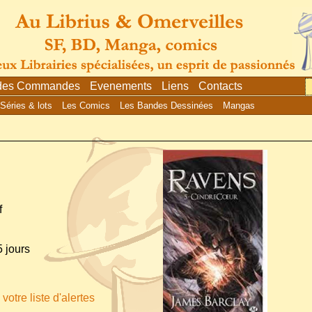
 des Commandes
Evenements
Liens
Contacts
Séries & lots
Les Comics
Les Bandes Dessinées
Mangas
f
 jours
votre liste d'alertes