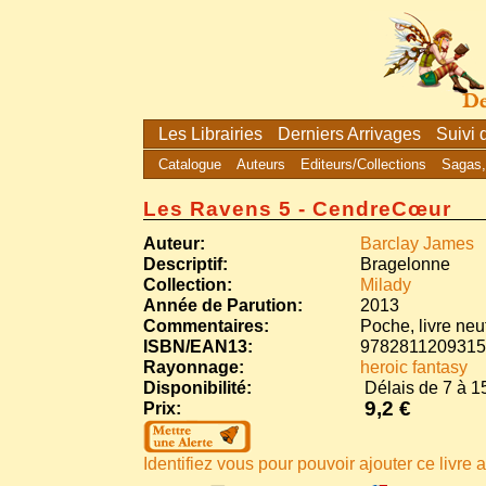
Les Librairies
Derniers Arrivages
Suivi
Catalogue
Auteurs
Editeurs/Collections
Sagas,
Les Ravens 5 - CendreCœur
Auteur:
Barclay James
Descriptif:
Bragelonne
Collection:
Milady
Année de Parution:
2013
Commentaires:
Poche, livre neu
ISBN/EAN13:
9782811209315
Rayonnage:
heroic fantasy
Disponibilité:
Délais de 7 à 15
9,2 €
Prix:
Identifiez vous pour pouvoir ajouter ce livre a 