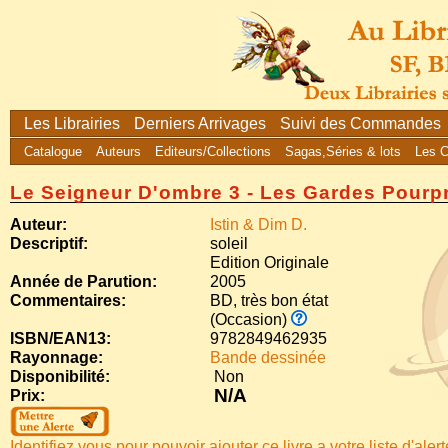
Les Librairies
Derniers Arrivages
Suivi des Commandes
Catalogue
Auteurs
Editeurs/Collections
Sagas,Séries & lots
Les 
Le Seigneur D'ombre 3 - Les Gardes Pourp
Auteur:
Istin & Dim D.
Descriptif:
soleil
Edition Originale
Année de Parution:
2005
Commentaires:
BD, très bon état
(Occasion)
ISBN/EAN13:
9782849462935
Rayonnage:
Bande dessinée
Disponibilité:
Non
N/A
Prix:
Identifiez vous pour pouvoir ajouter ce livre a votre liste d'aler