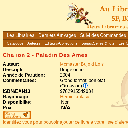
Les Librairies
Derniers Arrivages
Suivi des Commandes
Catalogue
Auteurs
Editeurs/Collections
Sagas,Séries & lots
Les 
Chalion 2 - Paladin Des Ames
Auteur:
Mcmaster Bujold Lois
Descriptif:
Bragelonne
Année de Parution:
2004
Commentaires:
Grand format, bon état
(Occasion)
ISBN/EAN13:
9782915549034
Rayonnage:
Heroic fantasy
Disponibilité:
Non
N/A
Prix:
Identifiez vous pour pouvoir ajouter ce livre a votre liste d'aler