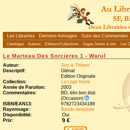
Les Librairies
Derniers Arrivages
Suivi des Commandes
Catalogue
Auteurs
Editeurs/Collections
Sagas,Séries & lots
Les 
Le Marteau Des Sorcieres 1 - Warul
Auteur:
Siro & Thibert
Descriptif:
Glénat
Edition Originale
Collection:
La Loge Noire
Année de Parution:
2003
Commentaires:
BD, très bon état
(Occasion)
ISBN/EAN13:
9782723434188
Rayonnage:
Bande dessinée
Disponibilité:
Oui
9 €
Prix: