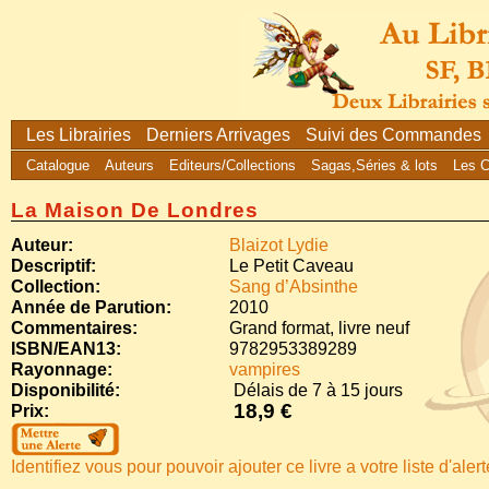
Les Librairies
Derniers Arrivages
Suivi des Commandes
Catalogue
Auteurs
Editeurs/Collections
Sagas,Séries & lots
Les 
La Maison De Londres
Auteur:
Blaizot Lydie
Descriptif:
Le Petit Caveau
Collection:
Sang d’Absinthe
Année de Parution:
2010
Commentaires:
Grand format, livre neuf
ISBN/EAN13:
9782953389289
Rayonnage:
vampires
Disponibilité:
Délais de 7 à 15 jours
18,9 €
Prix:
Identifiez vous pour pouvoir ajouter ce livre a votre liste d'aler