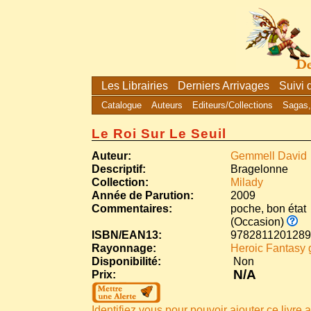
Les Librairies
Derniers Arrivages
Suivi
Catalogue
Auteurs
Editeurs/Collections
Sagas,
Le Roi Sur Le Seuil
Auteur:
Gemmell David
Descriptif:
Bragelonne
Collection:
Milady
Année de Parution:
2009
Commentaires:
poche, bon état
(Occasion)
ISBN/EAN13:
9782811201289
Rayonnage:
Heroic Fantasy
Disponibilité:
Non
N/A
Prix:
Identifiez vous pour pouvoir ajouter ce livre a 