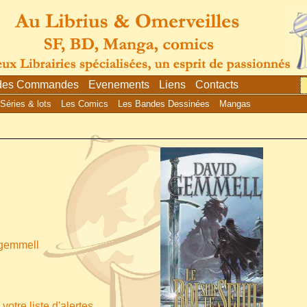
 des Commandes
Evenements
Liens
Contacts
Séries & lots
Les Comics
Les Bandes Dessinées
Mangas
 gemmell
votre liste d'alertes