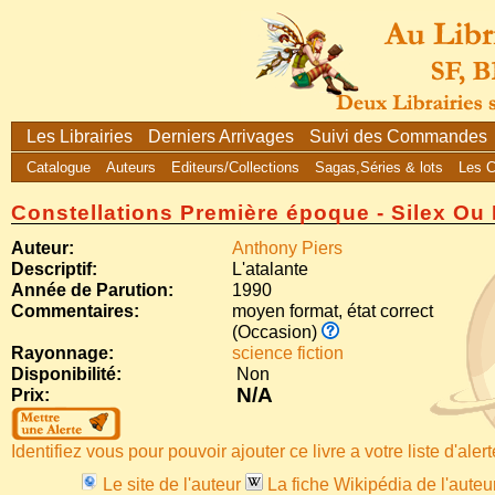
Les Librairies
Derniers Arrivages
Suivi des Commandes
Catalogue
Auteurs
Editeurs/Collections
Sagas,Séries & lots
Les 
Constellations Première époque - Silex Ou
Auteur:
Anthony Piers
Descriptif:
L'atalante
Année de Parution:
1990
Commentaires:
moyen format, état correct
(Occasion)
Rayonnage:
science fiction
Disponibilité:
Non
N/A
Prix:
Identifiez vous pour pouvoir ajouter ce livre a votre liste d'aler
Le site de l'auteur
La fiche Wikipédia de l'auteu