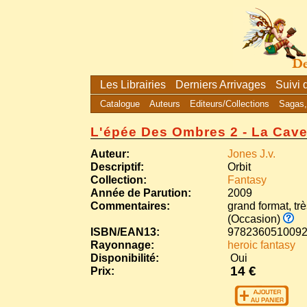
Les Librairies
Derniers Arrivages
Suivi
Catalogue
Auteurs
Editeurs/Collections
Sagas,
L'épée Des Ombres 2 - La Cave
Auteur:
Jones J.v.
Descriptif:
Orbit
Collection:
Fantasy
Année de Parution:
2009
Commentaires:
grand format, trè
(Occasion)
ISBN/EAN13:
978236051009
Rayonnage:
heroic fantasy
Disponibilité:
Oui
14 €
Prix: