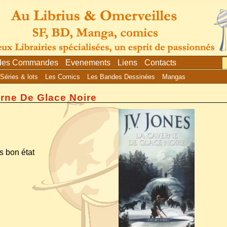
 des Commandes
Evenements
Liens
Contacts
Séries & lots
Les Comics
Les Bandes Dessinées
Mangas
rne De Glace Noire
s bon état
2