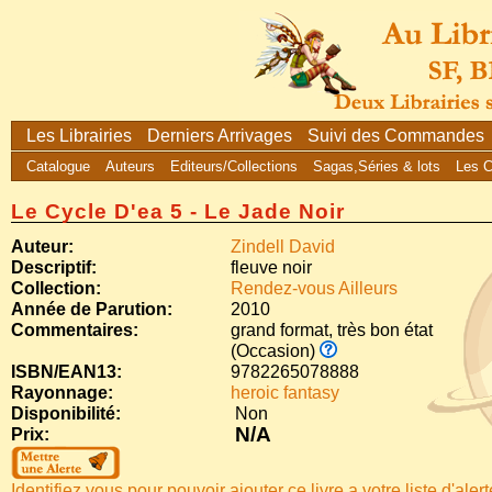
Les Librairies
Derniers Arrivages
Suivi des Commandes
Catalogue
Auteurs
Editeurs/Collections
Sagas,Séries & lots
Les 
Le Cycle D'ea 5 - Le Jade Noir
Auteur:
Zindell David
Descriptif:
fleuve noir
Collection:
Rendez-vous Ailleurs
Année de Parution:
2010
Commentaires:
grand format, très bon état
(Occasion)
ISBN/EAN13:
9782265078888
Rayonnage:
heroic fantasy
Disponibilité:
Non
N/A
Prix:
Identifiez vous pour pouvoir ajouter ce livre a votre liste d'aler