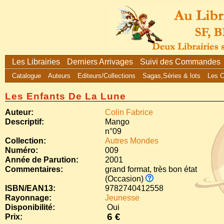
Les Librairies
Derniers Arrivages
Suivi des Commandes
Catalogue
Auteurs
Editeurs/Collections
Sagas,Séries & lots
Les 
Les Enfants De La Lune
Auteur:
Colin Fabrice
Descriptif:
Mango
n°09
Collection:
Autres Mondes
Numéro:
009
Année de Parution:
2001
Commentaires:
grand format, très bon état
(Occasion)
ISBN/EAN13:
9782740412558
Rayonnage:
Jeunesse
Disponibilité:
Oui
6 €
Prix: