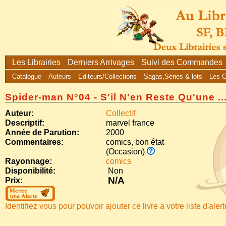
Les Librairies
Derniers Arrivages
Suivi des Commandes
Catalogue
Auteurs
Editeurs/Collections
Sagas,Séries & lots
Les 
Spider-man N°04 - S'il N'en Reste Qu'une ..
Auteur:
Collectif
Descriptif:
marvel france
Année de Parution:
2000
Commentaires:
comics, bon état
(Occasion)
Rayonnage:
comics
Disponibilité:
Non
N/A
Prix:
Identifiez vous pour pouvoir ajouter ce livre a votre liste d'aler