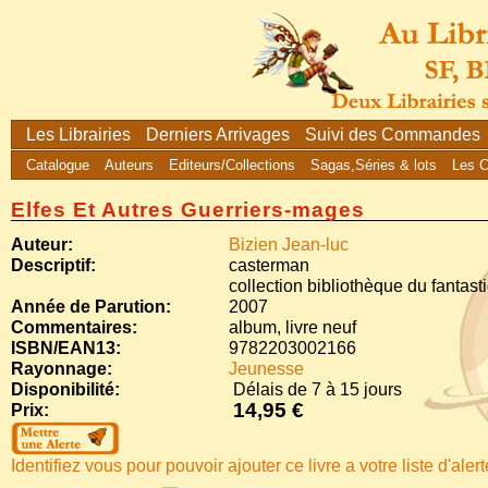
Les Librairies
Derniers Arrivages
Suivi des Commandes
Catalogue
Auteurs
Editeurs/Collections
Sagas,Séries & lots
Les 
Elfes Et Autres Guerriers-mages
Auteur:
Bizien Jean-luc
Descriptif:
casterman
collection bibliothèque du fantast
Année de Parution:
2007
Commentaires:
album, livre neuf
ISBN/EAN13:
9782203002166
Rayonnage:
Jeunesse
Disponibilité:
Délais de 7 à 15 jours
14,95 €
Prix:
Identifiez vous pour pouvoir ajouter ce livre a votre liste d'aler