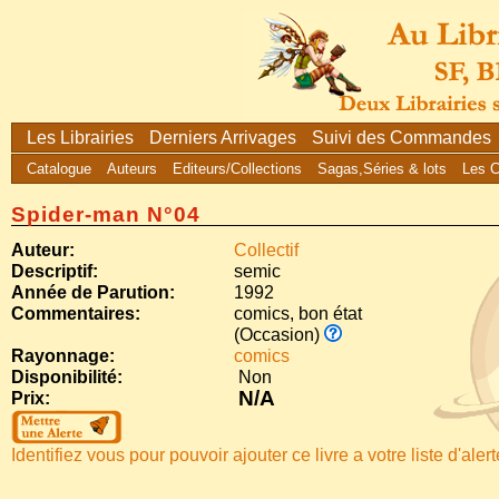
Les Librairies
Derniers Arrivages
Suivi des Commandes
Catalogue
Auteurs
Editeurs/Collections
Sagas,Séries & lots
Les 
Spider-man N°04
Auteur:
Collectif
Descriptif:
semic
Année de Parution:
1992
Commentaires:
comics, bon état
(Occasion)
Rayonnage:
comics
Disponibilité:
Non
N/A
Prix:
Identifiez vous pour pouvoir ajouter ce livre a votre liste d'aler